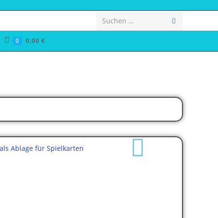
Suchen …
0
0,00
€