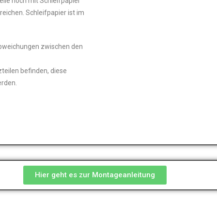
ile noch mit Schleifpapier
ichen. Schleifpapier ist im
n Abweichungen zwischen den
teilen befinden, diese
erden.
Hier geht es zur Montageanleitung