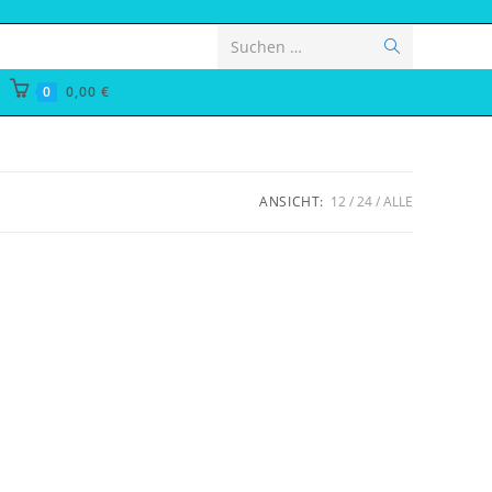
Suche
Suchen …
starten
0
0,00
€
ANSICHT:
12
24
ALLE