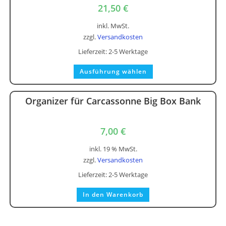
21,50
€
inkl. MwSt.
zzgl.
Versandkosten
Lieferzeit:
2-5 Werktage
Dieses
Ausführung wählen
Produkt
weist
mehrere
Varianten
Organizer für Carcassonne Big Box Bank
auf.
Die
Optionen
können
7,00
€
auf
der
Produktseite
inkl. 19 % MwSt.
gewählt
werden
zzgl.
Versandkosten
Lieferzeit:
2-5 Werktage
In den Warenkorb