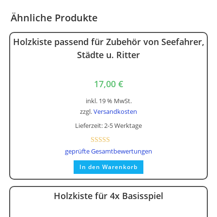
Optionen
können
auf
Ähnliche Produkte
der
Produktseite
gewählt
Holzkiste passend für Zubehör von Seefahrer,
werden
Städte u. Ritter
17,00
€
inkl. 19 % MwSt.
zzgl.
Versandkosten
Lieferzeit:
2-5 Werktage
Bewertet mit
geprüfte Gesamtbewertungen
5.00
von 5
In den Warenkorb
Holzkiste für 4x Basisspiel