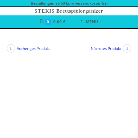
Zum
Bestellungen ab 60 Euro versandkostenfrei
Inhalt
STEKIS Brettspielorganizer
springen
0
0,00
€
MENÜ
Vorheriges Produkt
Nächstes Produkt