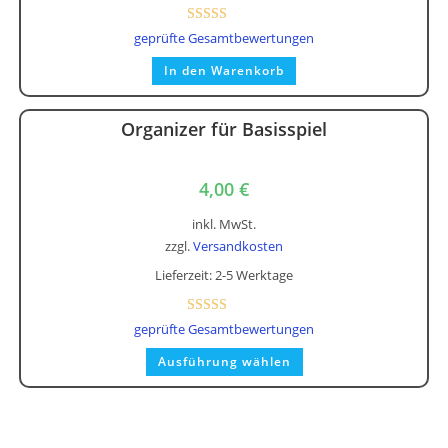
Bewertet mit
geprüfte Gesamtbewertungen
5.00
von 5
In den Warenkorb
Organizer für Basisspiel
4,00
€
inkl. MwSt.
zzgl.
Versandkosten
Lieferzeit:
2-5 Werktage
Bewertet mit
geprüfte Gesamtbewertungen
5.00
von 5
Dieses
Ausführung wählen
Produkt
weist
mehrere
Varianten
auf.
Die